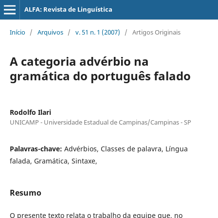
ALFA: Revista de Linguística
Início
/
Arquivos
/
v. 51 n. 1 (2007)
/
Artigos Originais
A categoria advérbio na
gramática do português falado
Rodolfo Ilari
UNICAMP - Universidade Estadual de Campinas/Campinas - SP
Palavras-chave:
Advérbios, Classes de palavra, Língua
falada, Gramática, Sintaxe,
Resumo
O presente texto relata o trabalho da equipe que, no