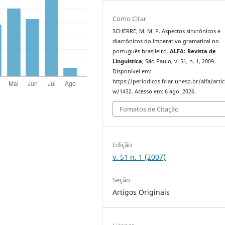
Como Citar
SCHERRE, M. M. P. Aspectos sincrônicos e
diacrônicos do imperativo gramatical no
português brasileiro.
ALFA: Revista de
Linguística
, São Paulo, v. 51, n. 1, 2009.
Disponível em:
https://periodicos.fclar.unesp.br/alfa/artic
w/1432. Acesso em: 6 ago. 2026.
Fomatos de Citação
Edição
v. 51 n. 1 (2007)
Seção
Artigos Originais