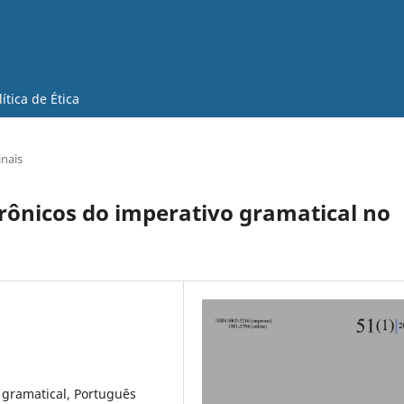
lítica de Ética
inais
crônicos do imperativo gramatical no
o gramatical, Português