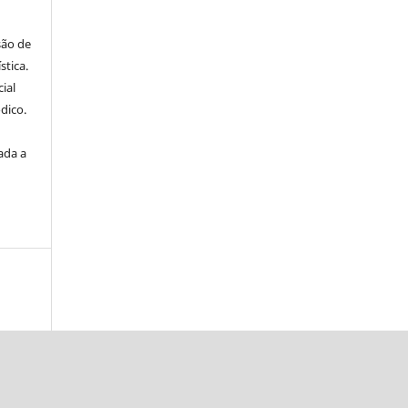
são de
stica.
ial
dico.
ada a
a