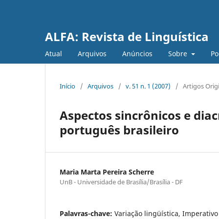
ALFA: Revista de Linguística
Atual
Arquivos
Anúncios
Sobre
Po
Início
/
Arquivos
/
v. 51 n. 1 (2007)
/
Artigos Orig
Aspectos sincrônicos e dia
português brasileiro
Maria Marta Pereira Scherre
UnB - Universidade de Brasília/Brasília - DF
Palavras-chave:
Variação lingüística, Imperativ