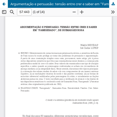
Argumentação e persuasão: tensão entre crer e saber em "Famigerado", de Guimarães Rosa