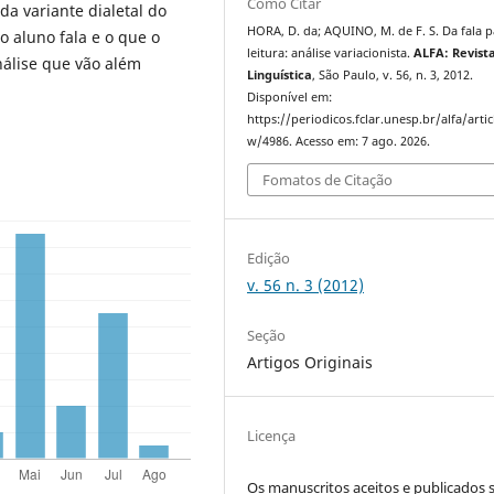
Como Citar
a variante dialetal do
HORA, D. da; AQUINO, M. de F. S. Da fala p
 o aluno fala e o que o
leitura: análise variacionista.
ALFA: Revist
nálise que vão além
Linguística
, São Paulo, v. 56, n. 3, 2012.
Disponível em:
https://periodicos.fclar.unesp.br/alfa/artic
w/4986. Acesso em: 7 ago. 2026.
Fomatos de Citação
Edição
v. 56 n. 3 (2012)
Seção
Artigos Originais
Licença
Os manuscritos aceitos e publicados 