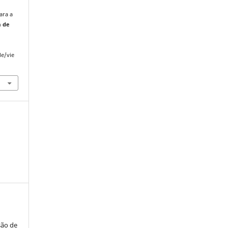
ara a
a de
le/vie
são de