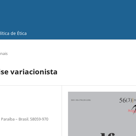
lítica de Ética
inais
ise variacionista
Paraíba – Brasil. 58059-970