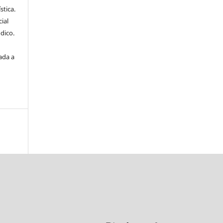
stica.
ial
dico.
ada a
a