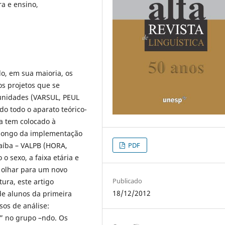
ra e ensino,
do, em sua maioria, os
ios projetos que se
unidades (VARSUL, PEUL
do todo o aparato teórico-
ta tem colocado à
 longo da implementação
PDF
raíba – VALPB (HORA,
o sexo, a faixa etária e
 olhar para um novo
Publicado
tura, este artigo
18/12/2012
 de alunos da primeira
os de análise:
” no grupo –ndo. Os