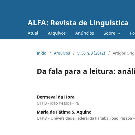
ALFA: Revista de Linguística
Atual
Arquivos
Anúncios
Sobre
Po
Início
/
Arquivos
/
v. 56 n. 3 (2012)
/
Artigos Orig
Da fala para a leitura: anál
Dermeval da Hora
UFPB - João Pessoa - PB
Maria de Fátima S. Aquino
UFPB – Universidade Federal da Paraíba. João Pessoa – 