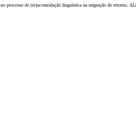
s no processo de (re)acomodação linguística na migração de retorno.
ALF