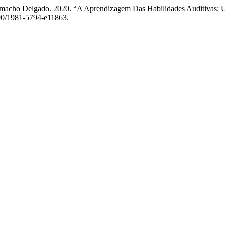
Camacho Delgado. 2020. “A Aprendizagem Das Habilidades Auditivas: 
590/1981-5794-e11863.