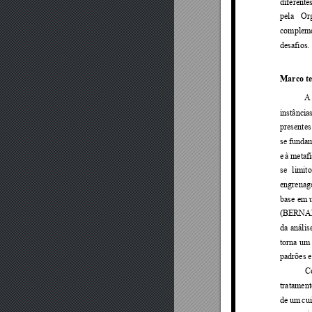
diferentes
pela 
Or
compleme
desafios. 
Marco te
A
instâncias
presentes
se funda
e 
à 
metafí
se 
limito
engrenage
base 
em 
(BERNAR
da 
análise
torna 
um
padrões 
C
tratament
de 
um 
cu