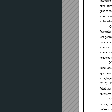
processo
uma 
afir
justiça 
so
enraizado
coloniali
O
baseados
em 
geraç
vida, 
a 
lí
conexão 
conhecime
o 
que 
os 
N
biodivers
que 
uma 
criação, 
m
2016). 
E
biodivers
intensiva
Ou
Viver, 
qu
refere 
à 
v