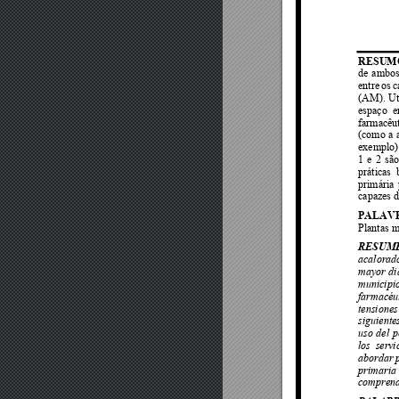
RESUM
de 
ambos
entre 
os 
c
(AM). 
Ut
espaço 
e
farmacêut
(como 
a 
exemplo);
1 
e 
2 
são
práticas 
primária 
capazes d
PALAV
Plantas m
RESUM
acalorad
mayor 
di
municipi
farmacéu
tensiones
siguiente
uso 
del 
p
los 
serv
i
abordar 
primaria
comprende