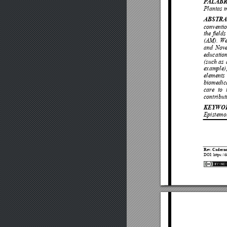
PALABR
Plantas m
ABSTRA
conventio
the fields
(AM). 
W
and 
Nov
education
(such 
as 
example)
elements 
biomedic
care 
to 
contribut
KEYWO
Epistemol
Rev. Caderno
DOI
:
https://