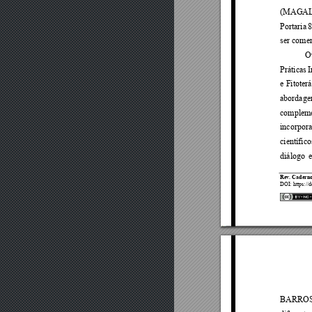
(MAGAL
Portaria 
8
ser come
Ou
Práticas 
I
e 
Fitoter
abordage
compleme
incorpora
científic
diálogo 
e
Rev. Caderno
DOI
:
https://
BARROS