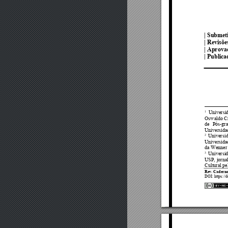
| Submet
| Revisõ
|
Aprova
|
Publica
1
Universi
Oswaldo C
de 
Pós-gr
Universida
2
Univer
si
Universida
da Wenner
3
Universid
USP, 
jornal
Cultural p
Rev. Caderno
DOI
:
https://