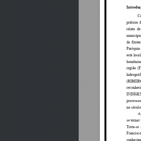
Introdu
C
práticas 
d
relato 
de
municípi
de 
fitote
Paróquia 
está 
local
homônim
região 
(
hidrográf
(RIBEIR
reconheci
INDÍGEN
processos
no século
A
se tornar 
Trata-se 
Francisco
conhecim