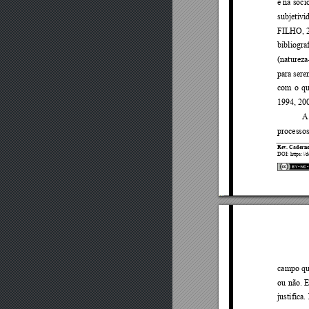
e na soci
subjetivi
FILHO, 
bibliograf
(natureza
para 
s
ere
com 
o 
qu
1994, 20
A
processos
Rev. Caderno
DOI
:
https://
campo 
qu
ou 
não. 
E
justifica. 