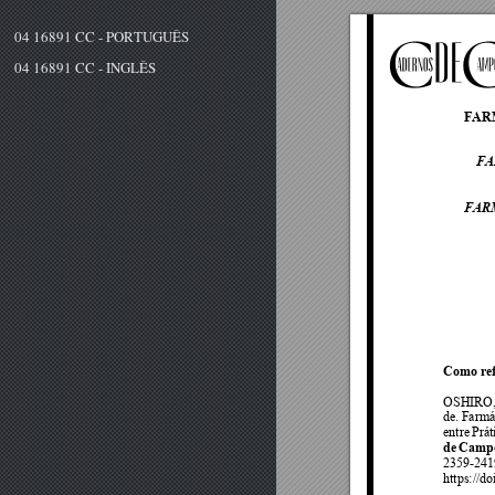
04 16891 CC - PORTUGUÊS
04 16891 CC - INGLÊS
FAR
FA
FAR
Como refe
OSHIRO
de. 
Farmá
entre 
Prát
de 
Camp
2359-241
https://d