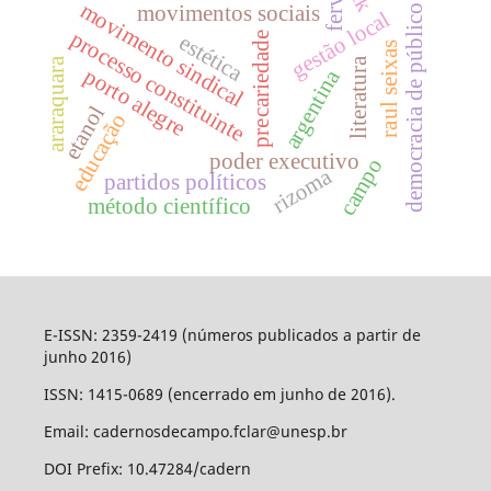
ferve
movimento sindical
movimentos sociais
democracia de público
gestão local
processo constituinte
estética
precariedade
raul seixas
literatura
araraquara
porto alegre
argentina
etanol
educação
poder executivo
campo
rizoma
partidos políticos
método científico
E-ISSN: 2359-2419 (números publicados a partir de
junho 2016)
ISSN: 1415-0689 (encerrado em junho de 2016).
Email: cadernosdecampo.fclar@unesp.br
DOI Prefix: 10.47284/cadern