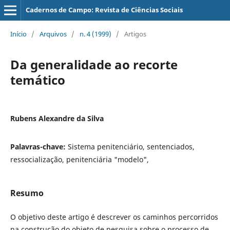
Cadernos de Campo: Revista de Ciências Sociais
Início
/
Arquivos
/
n. 4 (1999)
/
Artigos
Da generalidade ao recorte
temático
Rubens Alexandre da Silva
Palavras-chave:
Sistema penitenciário, sentenciados,
ressocialização, penitenciária "modelo",
Resumo
O objetivo deste artigo é descrever os caminhos percorridos
na construção do objeto de pesquisa sobre o processo de