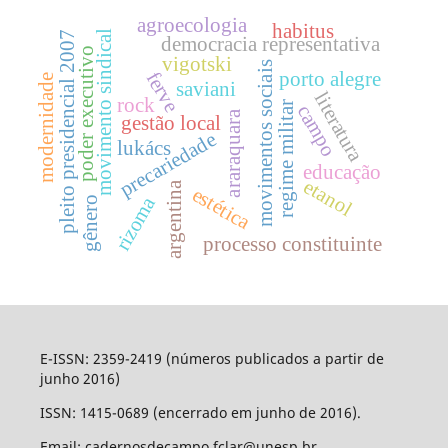
agroecologia
habitus
movimento sindical
pleito presidencial 2007
democracia representativa
poder executivo
vigotski
movimentos sociais
ferve
porto alegre
modernidade
saviani
literatura
rock
regime militar
campo
araraquara
gestão local
precariedade
lukács
educação
etanol
argentina
estética
rizoma
gênero
processo constituinte
E-ISSN: 2359-2419 (números publicados a partir de
junho 2016)
ISSN: 1415-0689 (encerrado em junho de 2016).
Email: cadernosdecampo.fclar@unesp.br