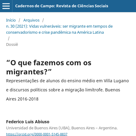
Cadernos de Campo: Revista de Ciências Sociais
Início
/
Arquivos
/
n. 30 (2021): Vidas vulneráveis: ser migrante em tempos de
conservadorismo e crise pandêmica na América Latina
/
Dossiê
“O que fazemos com os
migrantes?”
Representações de alunos do ensino médio em Villa Lugano
e discursos políticos sobre a migração limítrofe. Buenos
Aires 2016-2018
Federico Luis Abiuso
Universidad de Buenos Aires (UBA), Buenos Aires – Argentina.
https://orcid.org/0000-0001-5145-8837