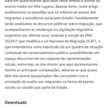
base em questionários aplicados neste âmbito a alunos do
ensino médio em Villa Lugano, Buenos Aires, neste artigo
analisaremos as questões que se referem ao acesso dos
migrantes à assistência social pelo Estado. Paralelamente,
serão analisados os discursos políticos sobre migração, que
acompanharam as mudanças na legislação migratória
argentina nos últimos anos, levando à sanção do DNU
70/2017 que modifica a Lei Nacional de Migração 25.871, e
que entendemos como expressão de um quadro de situação
contextual do conservadorismo político, possibilitando um
espaço discursivo de um conjunto de representações
sociais, entre elas, as dos alunos que aqui apresentamos.
Dentre as principais constatações, observa-se que quase
40% dos alunos pesquisados não concordam com a
prestação de auxílio aos migrantes na forma de planos
sociais ou cessões por parte do Estado.
Downloads