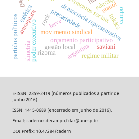
movimentos sociais
educação
etanol
democracia representativa
estética
campo
precariedade
araraquara
lukács
rock
partidos políticos
ferve
poder executivo
movimento sindical
orçamento participativo
simetria
argentina
saviani
gestão local
rizoma
regime militar
E-ISSN: 2359-2419 (números publicados a partir de
junho 2016)
ISSN: 1415-0689 (encerrado em junho de 2016).
Email: cadernosdecampo.fclar@unesp.br
DOI Prefix: 10.47284/cadern