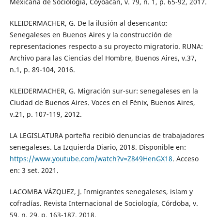
Mexicana de Sociología, Coyoacán, v. 79, n. 1, p. 65-92, 2017.
KLEIDERMACHER, G. De la ilusión al desencanto:
Senegaleses en Buenos Aires y la construcción de
representaciones respecto a su proyecto migratorio. RUNA:
Archivo para las Ciencias del Hombre, Buenos Aires, v.37,
n.1, p. 89-104, 2016.
KLEIDERMACHER, G. Migración sur-sur: senegaleses en la
Ciudad de Buenos Aires. Voces en el Fénix, Buenos Aires,
v.21, p. 107-119, 2012.
LA LEGISLATURA porteña recibió denuncias de trabajadores
senegaleses. La Izquierda Diario, 2018. Disponible en:
https://www.youtube.com/watch?v=Z849HenGX18
. Acceso
en: 3 set. 2021.
LACOMBA VÁZQUEZ, J. Inmigrantes senegaleses, islam y
cofradías. Revista Internacional de Sociología, Córdoba, v.
59, n. 29, p. 163-187, 2018.