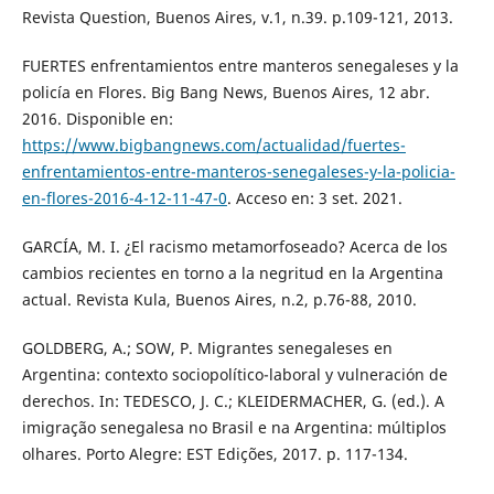
Revista Question, Buenos Aires, v.1, n.39. p.109-121, 2013.
FUERTES enfrentamientos entre manteros senegaleses y la
policía en Flores. Big Bang News, Buenos Aires, 12 abr.
2016. Disponible en:
https://www.bigbangnews.com/actualidad/fuertes-
enfrentamientos-entre-manteros-senegaleses-y-la-policia-
en-flores-2016-4-12-11-47-0
. Acceso en: 3 set. 2021.
GARCÍA, M. I. ¿El racismo metamorfoseado? Acerca de los
cambios recientes en torno a la negritud en la Argentina
actual. Revista Kula, Buenos Aires, n.2, p.76-88, 2010.
GOLDBERG, A.; SOW, P. Migrantes senegaleses en
Argentina: contexto sociopolítico-laboral y vulneración de
derechos. In: TEDESCO, J. C.; KLEIDERMACHER, G. (ed.). A
imigração senegalesa no Brasil e na Argentina: múltiplos
olhares. Porto Alegre: EST Edições, 2017. p. 117-134.