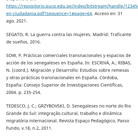
https://repositorio.pucp.edu.pe/index/bitstream/handle/1234
en-ciudadania.pdf?sequence=1#page=64
. Acceso en: 31
ago. 2021.
SEGATO, R. La guerra contra las mujeres. Madrid: Traficante
de sueños, 2016.
SOW, P. Prácticas comerciales transnacionales y espacios de
acción de los senegaleses en España. In: ESCRIVÁ, A.; RIBAS,
N. (coord.). Migración y Desarrollo: Estudios sobre remesas
y otras prácticas transnacionales en España. Córdoba,
España: Consejo Superior de Investigaciones Científicas,
2004. p. 235-254.
TEDESCO, J. C.; GRZYBOVSKI, D. Senegaleses no norte do Rio
Grande do Sul: integração cultural, trabalho e dinâmica
migratória internacional. Revista Espaço Pedagógico, Passo
Fundo, v.18, n.2, 2011.