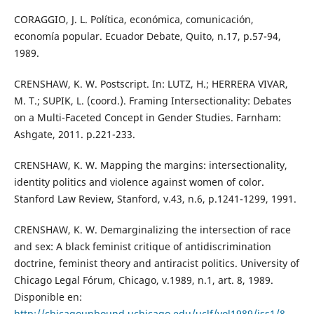
CORAGGIO, J. L. Política, económica, comunicación,
economía popular. Ecuador Debate, Quito, n.17, p.57-94,
1989.
CRENSHAW, K. W. Postscript. In: LUTZ, H.; HERRERA VIVAR,
M. T.; SUPIK, L. (coord.). Framing Intersectionality: Debates
on a Multi-Faceted Concept in Gender Studies. Farnham:
Ashgate, 2011. p.221-233.
CRENSHAW, K. W. Mapping the margins: intersectionality,
identity politics and violence against women of color.
Stanford Law Review, Stanford, v.43, n.6, p.1241-1299, 1991.
CRENSHAW, K. W. Demarginalizing the intersection of race
and sex: A black feminist critique of antidiscrimination
doctrine, feminist theory and antiracist politics. University of
Chicago Legal Fórum, Chicago, v.1989, n.1, art. 8, 1989.
Disponible en:
http://chicagounbound.uchicago.edu/uclf/vol1989/iss1/8
.