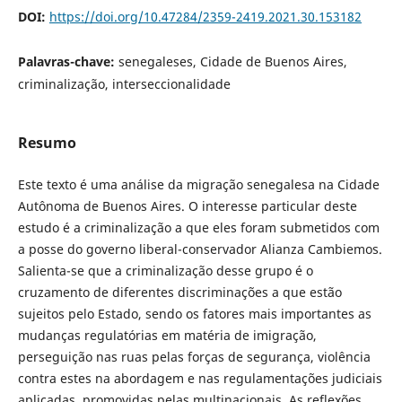
DOI:
https://doi.org/10.47284/2359-2419.2021.30.153182
Palavras-chave:
senegaleses, Cidade de Buenos Aires,
criminalização, interseccionalidade
Resumo
Este texto é uma análise da migração senegalesa na Cidade
Autônoma de Buenos Aires. O interesse particular deste
estudo é a criminalização a que eles foram submetidos com
a posse do governo liberal-conservador Alianza Cambiemos.
Salienta-se que a criminalização desse grupo é o
cruzamento de diferentes discriminações a que estão
sujeitos pelo Estado, sendo os fatores mais importantes as
mudanças regulatórias em matéria de imigração,
perseguição nas ruas pelas forças de segurança, violência
contra estes na abordagem e nas regulamentações judiciais
aplicadas, promovidas pelas multinacionais. As reflexões