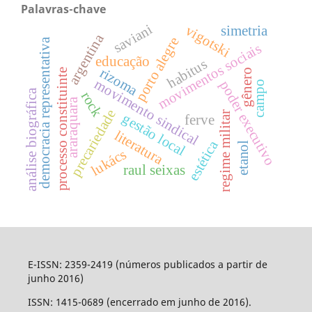
Palavras-chave
saviani
vigotski
simetria
argentina
porto alegre
democracia representativa
movimentos sociais
educação
habitus
rizoma
gênero
processo constituinte
movimento sindical
poder executivo
campo
análise biográfica
rock
araraquara
precariedade
regime militar
gestão local
ferve
literatura
estética
etanol
lukács
raul seixas
E-ISSN: 2359-2419 (números publicados a partir de
junho 2016)
ISSN: 1415-0689 (encerrado em junho de 2016).