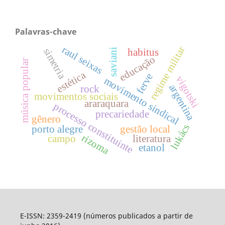
Palavras-chave
raul seixas
regime militar
simetria
saviani
habitus
educação
música popular
estética
ferve
vigotski
movimento sindical
argentina
rock
movimentos sociais
araraquara
processo constituinte
precariedade
gênero
lukács
porto alegre
gestão local
rizoma
campo
literatura
etanol
E-ISSN: 2359-2419 (números publicados a partir de