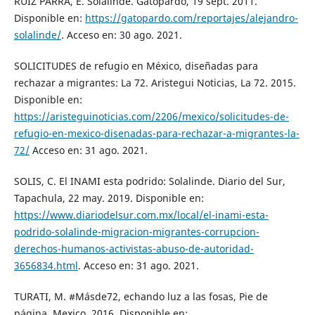
RUIZ PARRA, E. Solalinde. Gatopardo, 19 sept. 2011.
Disponible en:
https://gatopardo.com/reportajes/alejandro-
solalinde/
. Acceso en: 30 ago. 2021.
SOLICITUDES de refugio en México, diseñadas para
rechazar a migrantes: La 72. Aristegui Noticias, La 72. 2015.
Disponible en:
https://aristeguinoticias.com/2206/mexico/solicitudes-de-
refugio-en-mexico-disenadas-para-rechazar-a-migrantes-la-
72/
Acceso en: 31 ago. 2021.
SOLIS, C. El INAMI esta podrido: Solalinde. Diario del Sur,
Tapachula, 22 may. 2019. Disponible en:
https://www.diariodelsur.com.mx/local/el-inami-esta-
podrido-solalinde-migracion-migrantes-corrupcion-
derechos-humanos-activistas-abuso-de-autoridad-
3656834.html
. Acceso en: 31 ago. 2021.
TURATI, M. #Másde72, echando luz a las fosas, Pie de
página, Mexico, 2016. Disponible en: