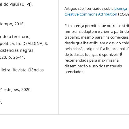
 do Piauí (UFPI),
Artigos são licenciados sob a
Licença
Creative Commons Attribution
(CC-BY
itempo, 2016.
Esta licença permite que outros distr
remixem, adaptem e criem a partir do
do o território,
trabalho, mesmo para fins comerciais
desde que lhe atribuam o devido créd
olítica, In: DEALDINA, S.
pela criação original. É a licença mais f
existências negras
de todas as licenças disponíveis. É
020. p. 26-44.
recomendada para maximizar a
disseminação e uso dos materiais
leira. Revista Ciências
licenciados.
-1 edições, 2020.
7.