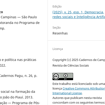
Edição
co
(2025), v. 25, esp. 1, Democracia,
redes sociais e Inteligência Artifi
, Campinas — São Paulo
Doutoranda no Programa de
Seção
amp.
Resenhas
Licença
e política nas práticas
Copyright (c) 2025 Cadernos de Cam
022.
Revista de Ciências Sociais
Cadernos Pagu, n. 26, p.
Este trabalho está licenciado sob um
licença
Creative Commons Attribution
 social na formação da
International License
.
 João do Piauí. 2013.
Autores que publicam nesta revista
concordam com os seguintes termos
rtação — Programa de Pós-