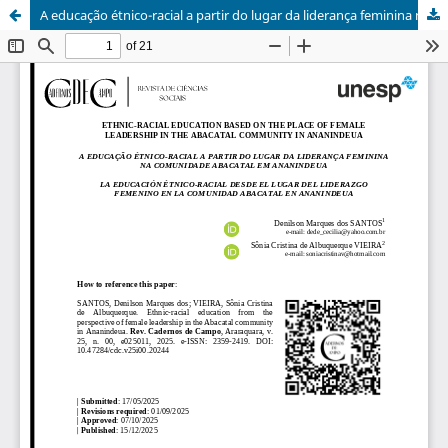
A educação étnico-racial a partir do lugar da liderança feminina na comunidade Abacatal em Ananindeua