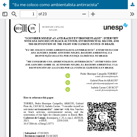
“Eu me coloco como ambientalista antirracista”