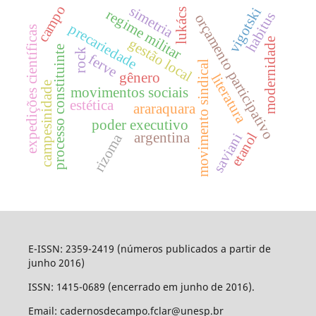
campo
simetria
vigotski
lukács
regime militar
habitus
orçamento participativo
precariedade
expedições científicas
gestão local
modernidade
processo constituinte
rock
ferve
movimento sindical
gênero
literatura
campesinidade
movimentos sociais
estética
araraquara
poder executivo
etanol
argentina
rizoma
saviani
E-ISSN: 2359-2419 (números publicados a partir de
junho 2016)
ISSN: 1415-0689 (encerrado em junho de 2016).
Email: cadernosdecampo.fclar@unesp.br