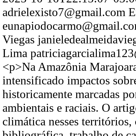
adrielexisto7@gmail.com
E
eunapiodocarmo@gmail.c
Viegas
janieledealmeidavi
Lima
patriciagarcialima1
<p>Na Amazônia Marajoara,
intensificado impactos sobr
historicamente marcadas por
ambientais e raciais. O artig
climática nesses territórios
bibliográfica, trabalho de 