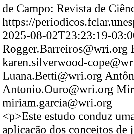
de Campo: Revista de Ciênc
https://periodicos.fclar.une
2025-08-02T23:23:19-03:0
Rogger.Barreiros@wri.org
karen.silverwood-cope@wri
Luana.Betti@wri.org
Antôn
Antonio.Ouro@wri.org
Mir
miriam.garcia@wri.org
<p>Este estudo conduz uma 
aplicação dos conceitos de j