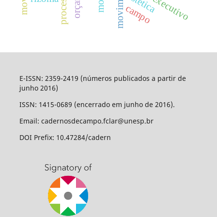
poder executivo
estética
campo
E-ISSN: 2359-2419 (números publicados a partir de
junho 2016)
ISSN: 1415-0689 (encerrado em junho de 2016).
Email: cadernosdecampo.fclar@unesp.br
DOI Prefix: 10.47284/cadern