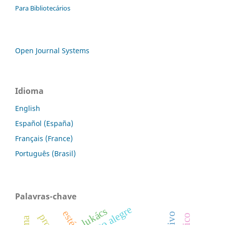
Para Bibliotecários
Open Journal Systems
Idioma
English
Español (España)
Français (France)
Português (Brasil)
Palavras-chave
porto alegre
lukács