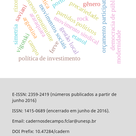
estética
orçamento participativo
processo constituinte
democracia de público
rizoma
precariedade
gênero
movimentos sociais
saviani
partidos políticos
araraquara
movimento sindical
rock
argentina
simetria
gestão local
modernidade
vigotski
etanol
campo
ferve
política de investimento
E-ISSN: 2359-2419 (números publicados a partir de
junho 2016)
ISSN: 1415-0689 (encerrado em junho de 2016).
Email: cadernosdecampo.fclar@unesp.br
DOI Prefix: 10.47284/cadern