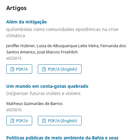
Artigos
Além da mitigação
quilombolas como comunidades epistêmicas na crise
climática
Jeniffer Hübner, Luiza de Albuquerque Leite Vieira, Fernanda dos
Santos Americo, José Marcos Froehlich
e025015
PDF/A
PDF/A (English)
Um mundo em conta-gotas quebrado
(re)pensar futuros inúteis e vivíveis
Matheus Guimarães de Barros
e025016
PDF/A
PDF/A (English)
Políticas públicas de meio ambiente da Bahia e seus