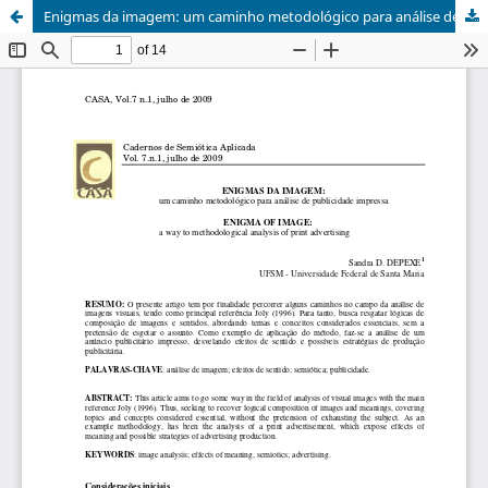
Enigmas da imagem: um caminho metodológico para análise de publicidade impressa