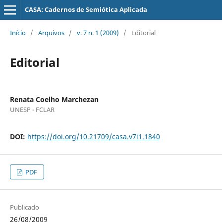
CASA: Cadernos de Semiótica Aplicada
Início
/
Arquivos
/
v. 7 n. 1 (2009)
/
Editorial
Editorial
Renata Coelho Marchezan
UNESP - FCLAR
DOI:
https://doi.org/10.21709/casa.v7i1.1840
PDF
Publicado
26/08/2009