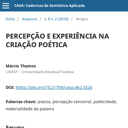
CASA: Cadernos de Semiótica Aplicada
Início
/
Arquivos
/
v. 8 n. 2 (2010)
/
Artigos
PERCEPÇÃO E EXPERIÊNCIA NA
CRIAÇÃO POÉTICA
Márcio Thamos
UNESP – Universidade Estadual Paulista
DOI:
https://doi.org/10.21709/casa.v8i2.3326
Palavras-chave:
poesia, percepção sensorial, poeticidade,
materialidade da palavra
Resumo