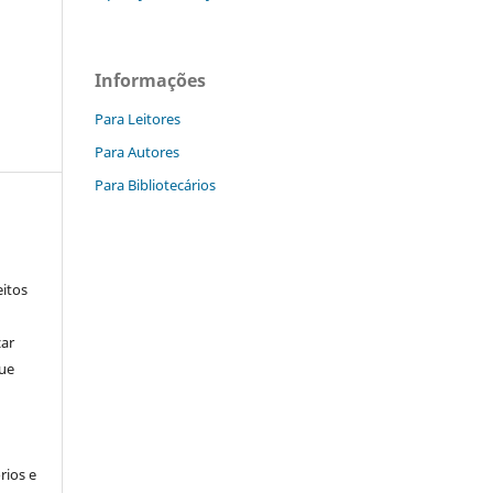
Informações
Para Leitores
Para Autores
Para Bibliotecários
itos
zar
que
rios e