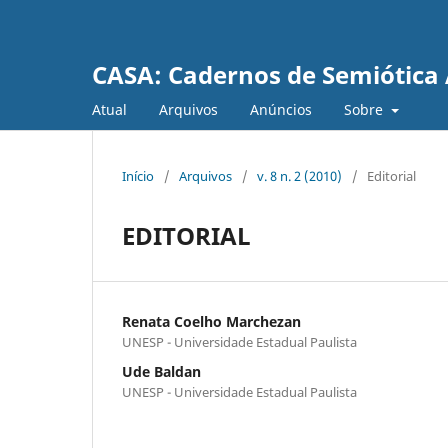
CASA: Cadernos de Semiótica 
Atual
Arquivos
Anúncios
Sobre
Início
/
Arquivos
/
v. 8 n. 2 (2010)
/
Editorial
EDITORIAL
Renata Coelho Marchezan
UNESP - Universidade Estadual Paulista
Ude Baldan
UNESP - Universidade Estadual Paulista