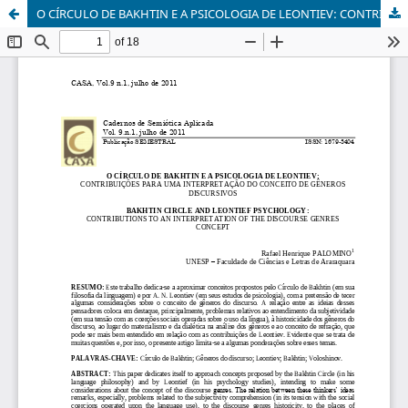
O CÍRCULO DE BAKHTIN E A PSICOLOGIA DE LEONTIEV: CONTRIBUIÇÕES PARA UMA INTERPRETAÇÃO DO CONCEITO DE GÊNEROS DISCURSIVOS