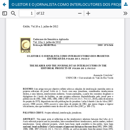
O LEITOR E O JORNALISTA COMO INTERLOCUTORES DOS PROJETOS EDITORIAIS DA FOLHA DE S. PAULO