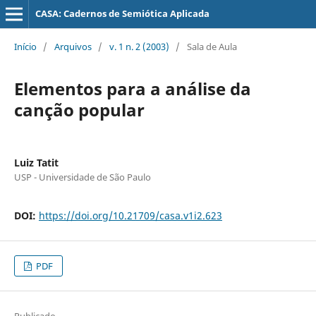
CASA: Cadernos de Semiótica Aplicada
Início
/
Arquivos
/
v. 1 n. 2 (2003)
/
Sala de Aula
Elementos para a análise da
canção popular
Luiz Tatit
USP - Universidade de São Paulo
DOI:
https://doi.org/10.21709/casa.v1i2.623
PDF