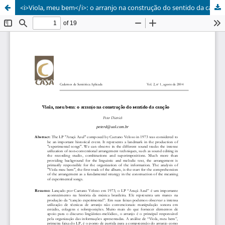
<i>Viola, meu bem</i>: o arranjo na construção do sentido da canção