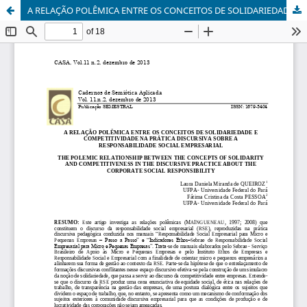
A RELAÇÃO POLÊMICA ENTRE OS CONCEITOS DE SOLIDARIEDADE E COMPETITIVIDADE NA PRÁTICA DISCURSIVA SOBRE A RESPONSABILIDADE SOCIAL EMPRESARIAL