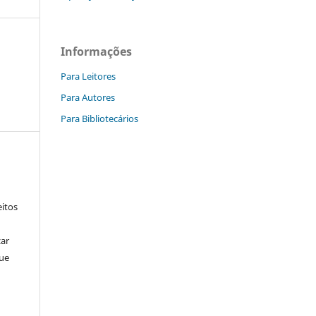
Informações
Para Leitores
Para Autores
Para Bibliotecários
itos
zar
que