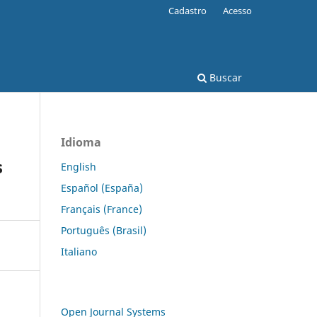
Cadastro
Acesso
Buscar
Idioma
s
English
Español (España)
Français (France)
Português (Brasil)
Italiano
Open Journal Systems