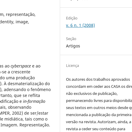
em, representação,
Edição
identity, image,
v. 6 n. 1 (2008)
Seção
Artigos
Licença
das ao
cyberspace
e ao
a-se a crescente
ndo uma produção
Os autores dos trabalhos aprovados
. À desmaterialização do
concordam em ceder aos CASA os dire
05), adensando o fenômeno
não exclusivos de publicação,
tanto, que se reflita
permanecendo livres para disponibili
odificação e
in-formação
uais, observando
seus textos em outros meios desde 
MPER, 2002) de ser/estar
mencionada a publicação da primeira
de midiática, tais como o
versão na revista. Autorizam, ainda, a
. Imagem. Representação.
revista a ceder seu conteúdo para