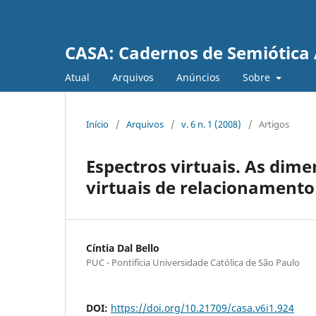
CASA: Cadernos de Semiótica 
Atual
Arquivos
Anúncios
Sobre
Início
/
Arquivos
/
v. 6 n. 1 (2008)
/
Artigos
Espectros virtuais. As di
virtuais de relacionamento
Cíntia Dal Bello
PUC - Pontifícia Universidade Católica de São Paulo
DOI:
https://doi.org/10.21709/casa.v6i1.924