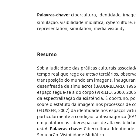
Palavras-chave:
cibercultura, identidade, imag
simulação, visibilidade midiática, cyberculture, 
representation, simulation, media visibility.
Resumo
Sob a ludicidade das práticas culturais associa
tempo real que rege os
media
terciários, observ
transposição do mundo em imagens, inaugura
desenfreada de simulacros (BAUDRILLARD, 1996)
espaço segue-se a do corpo (VIRILIO, 2000, 20
da espectralização da existência. É oportuno, por
sobre o estatuto da imagem nos processos de c
(FLUSSER, 2007) da identidade nos espaços virt
particularmente a condição fantasmagórica (KA
em plataformas ciberespaciais de alta visibilida
orkut
.
Palavras-chave:
Cibercultura. Identidade
Simulação. Visibilidade Midiática.