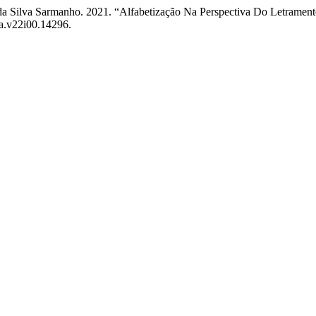
da Silva Sarmanho. 2021. “Alfabetização Na Perspectiva Do Letramen
xa.v22i00.14296.