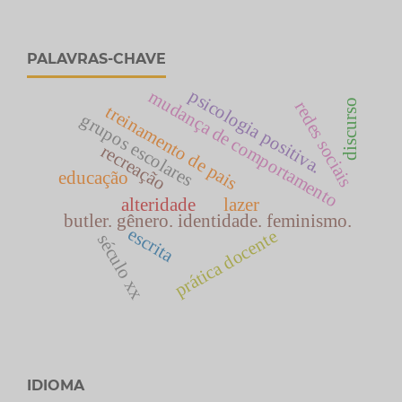
PALAVRAS-CHAVE
psicologia positiva.
mudança de comportamento
discurso
redes sociais
treinamento de pais
grupos escolares
recreação
educação
alteridade
lazer
butler. gênero. identidade. feminismo.
escrita
prática docente
século xx
IDIOMA