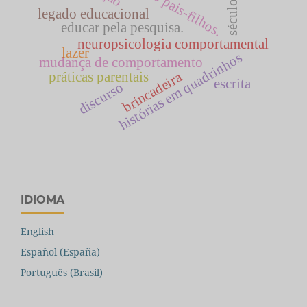
relação pais-filhos.
século xx
legado educacional
educar pela pesquisa.
neuropsicologia comportamental
lazer
histórias em quadrinhos
mudança de comportamento
práticas parentais
brincadeira
escrita
discurso
IDIOMA
English
Español (España)
Português (Brasil)