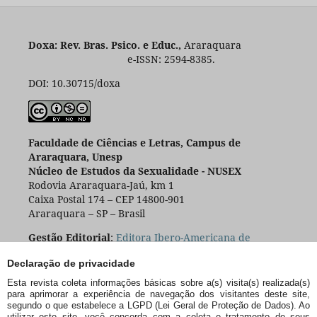
Doxa: Rev. Bras. Psico. e Educ.,
Araraquara
e-ISSN: 2594-8385.
DOI: 10.30715/doxa
Faculdade de Ciências e Letras, Campus de
Araraquara, Unesp
Núcleo de Estudos da Sexualidade - NUSEX
Rodovia Araraquara-Jaú, km 1
Caixa Postal 174 – CEP 14800-901
Araraquara – SP – Brasil
Gestão Editorial
:
Editora Ibero-Americana de
Educação
Declaração de privacidade
Esta revista coleta informações básicas sobre a(s) visita(s) realizada(s)
para aprimorar a experiência de navegação dos visitantes deste site,
segundo o que estabelece a LGPD (Lei Geral de Proteção de Dados). Ao
utilizar este site, você concorda com a coleta e tratamento de seus