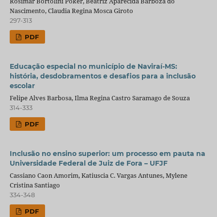
Rosimar Bortolini Poker, Beatriz Aparecida Barboza do
Nascimento, Claudia Regina Mosca Giroto
297-313
PDF
Educação especial no município de Naviraí-MS:
história, desdobramentos e desafios para a inclusão
escolar
Felipe Alves Barbosa, Ilma Regina Castro Saramago de Souza
314-333
PDF
Inclusão no ensino superior: um processo em pauta na
Universidade Federal de Juiz de Fora – UFJF
Cassiano Caon Amorim, Katiuscia C. Vargas Antunes, Mylene
Cristina Santiago
334-348
PDF