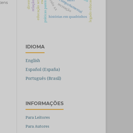
legado educacional
educação sexual
práticas parentais
século xx
itens
recreação
histórias em quadrinhos
IDIOMA
English
Español (España)
Português (Brasil)
INFORMAÇÕES
Para Leitores
Para Autores