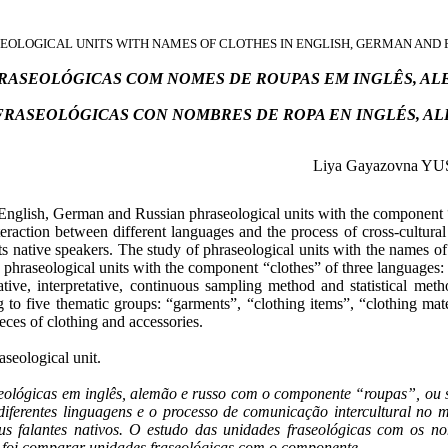
EOLOGICAL UNITS WITH NAMES OF CLOTHES IN ENGLISH, GERMAN AND 
RASEOLÓGICAS COM NOMES DE ROUPAS EM INGLÊS, AL
FRASEOLÓGICAS CON NOMBRES DE ROPA EN INGLÉS, AL
Liya Gayazovna 
he English, German and Russian phraseological units with the component 
nteraction between different languages and the process of cross-cultu
 its native speakers. The study of phraseological units with the names of
e phraseological units with the component “clothes” of three languages:
ive, interpretative, continuous sampling method and statistical metho
to five thematic groups: “garments”, “clothing items”, “clothing mate
eces of clothing and accessories.
seological unit.
seológicas em inglês, alemão e russo com o componente “roupas”, ou se
re diferentes linguagens e o processo de comunicação intercultural 
eus falantes nativos. O estudo das unidades fraseológicas com os 
do foi comparar unidades fraseológicas com o componente