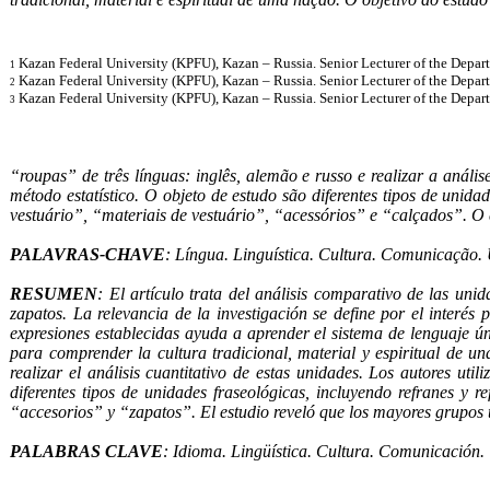
Kazan Federal University (KPFU), Kazan – Russia. Senior Lecturer of the Depar
1
Kazan Federal University (KPFU), Kazan – Russia. Senior Lecturer of the Depar
2
Kazan Federal University (KPFU), Kazan – Russia. Senior Lecturer of the Depar
3
“roupas” de três línguas: inglês, alemão e russo e realizar a anál
método estatístico. O objeto de estudo são diferentes tipos de unid
vestuário”, “materiais de vestuário”, “acessórios” e “calçados”. O
PALAVRAS-CHAVE
: Língua. Linguística. Cultura. Comunicação. 
RESUMEN
: El artículo trata del análisis comparativo de las uni
zapatos. La relevancia de la investigación se define por el interés
expresiones establecidas ayuda a aprender el sistema de lenguaje ún
para comprender la cultura tradicional, material y espiritual de u
realizar el análisis cuantitativo de estas unidades. Los autores ut
diferentes tipos de unidades fraseológicas, incluyendo refranes y 
“accesorios” y “zapatos”. El estudio reveló que los mayores grupos 
PALABRAS CLAVE
: Idioma. Lingüística. Cultura. Comunicación.