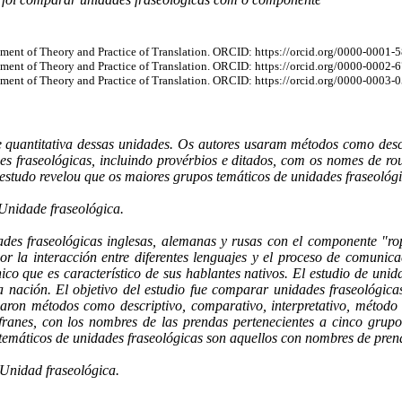
tment of Theory and Practice of Translation. ORCID: https://orcid.org/0000-0001
tment of Theory and Practice of Translation. ORCID: https://orcid.org/0000-0002
tment of Theory and Practice of Translation. ORCID: https://orcid.org/0000-0003
ise quantitativa dessas unidades. Os autores usaram métodos como des
ades fraseológicas, incluindo provérbios e ditados, com os nomes de r
 estudo revelou que os maiores grupos temáticos de unidades fraseológ
Unidade fraseológica.
dades fraseológicas inglesas, alemanas y rusas con el componente "rop
 por la interacción entre diferentes lenguajes y el proceso de comun
ico que es característico de sus hablantes nativos. El estudio de uni
na nación. El objetivo del estudio fue comparar unidades fraseológic
ilizaron métodos como descriptivo, comparativo, interpretativo, métod
refranes, con los nombres de las prendas pertenecientes a cinco grup
temáticos de unidades fraseológicas son aquellos con nombres de prend
 Unidad fraseológica.