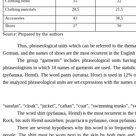
Clothing items
55
22
Clothing materials
28,5
21,5
Accessories
41
38,5
Shoes
27
50
Source: Prepared by the authors
Thus, phraseological units which can be referred to the thema
German, and the names of shoes are the most recurrent in the English
The group “garments” includes phraseological units having
phraseologisms in which 18 names of garments are used. The statistic
(рубашка, Hemd). The word pants (штаны, Hose) is used in 12% of s
the analyzed phraseological units are set expressions with the names of
“sarafan”, “cloak”, “jacket”, “caftan”, “coat”, “swimming trunks”, “ves
The word shirt (рубашка, Hemd) is the most recurrent in the th
Rock, bis aufs Hemd ausziehen; родиться в рубашке, своя рубашк
There are several hypotheses why this word is so frequently 
people. The shirt must be worn next to the skin by both men and w