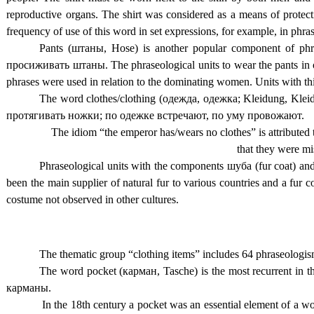
reproductive organs. The shirt was considered as a means of protectio
frequency of use of this word in set expressions, for example, in phras
Pants (штаны, Hose) is another popular component of phra
просиживать штаны. The phraseological units to wear the pants in o
phrases were used in relation to the dominating women. Units with th
The word clothes/clothing (одежда, одежка; Kleidung, Kleide
протягивать ножки; по одежке встречают, по уму провожают.
The idiom “the emperor has/wears no clothes” is attributed
that they were 
Phraseological units with the components шуба (fur coat) 
been the main supplier of natural fur to various countries and a fur co
costume not observed in other cultures.
The thematic group “clothing items” includes 64 phraseologi
The word pocket (карман, Tasche) is the most recurrent in th
карманы.
In the 18th century a pocket was an essential element of a w