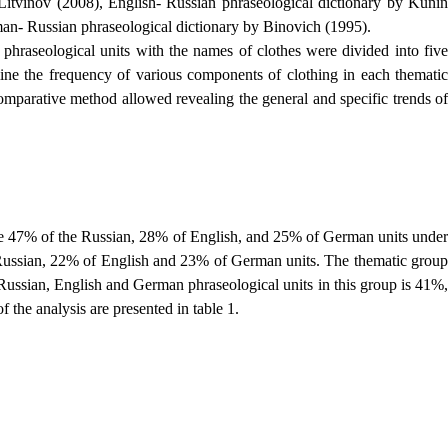
 Litvinov (2008), English- Russian phraseological dictionary by Kunin
man- Russian phraseological dictionary by Binovich (1995).
n phraseological units with the names of clothes were divided into five
mine the frequency of various components of clothing in each thematic
omparative method allowed revealing the general and specific trends of
 are 47% of the Russian, 28% of English, and 25% of German units under
of Russian, 22% of English and 23% of German units. The thematic group
Russian, English and German phraseological units in this group is 41%,
he analysis are presented in table 1.