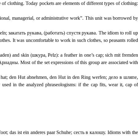
 of clothing. Today pockets are elements of different types of clothing:
ional, managerial, or administrative work”. This unit was borrowed by
peln; закатать рукава, (работать) спустя рукава. The idiom to roll up
thes. It was uncomfortable to work in such clothes, so peasants rolled
aden) and skin (шкура, Pelz): a feather in one’s cap; sich mit fremden
адны. Most of the set expressions of this group are associated with
e’s hat; den Hut abnehmen, den Hut in den Ring werfen; дело в шляпе,
 in the analyzed phraseologisms: if the cap fits, wear it, cap of
foot; das ist ein anderes paar Schuhe; сесть в калошу. Idioms with the