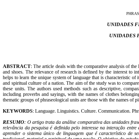
PHRAS
UNIDADES F
UNIDADES 
ABSTRACT
: The article deals with the comparative analysis of t
and shoes. The relevance of research is defined by the interest to i
helps to learn the unique system of language that is characteristic of
and spiritual culture of a nation. The aim of the study was to compar
these units. The authors used methods such as descriptive, comparat
including proverbs and sayings, with the names of clothes belonging 
thematic groups of phraseological units are those with the names of pi
KEYWORDS
: Language. Linguistics. Culture. Communication. Phra
RESUMO
: O artigo trata da análise comparativa das unidades fra
relevância da pesquisa é definida pelo interesse na interação ent
aprender o sistema único de linguagem que é característico de s
tradicional, material e espiritual de uma nação. O objetivo do estu