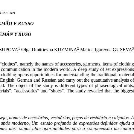
RUSSIAN
EMÃO E RUSSO
EMÁN Y RUSO
1
2
3
YUSUPOVA
Olga Dmitrievna KUZMINA
Marina Igorevna GUSEVA
“clothes”, namely the names of accessories, garments, items of clothing
ral communication in the modern world. A deep study of set expressions
 clothing opens opportunities for understanding the traditional, material
 English, German and Russian and carry out the quantitative analysis of
d. The object of the study is different types of phraseological units,
rials”, “accessories” and “shoes”. The study revealed that the biggest
ja, nomes de acessórios, vestuários, peças de vestuário e calçados. A
no mundo moderno. Um estudo profundo de expressões definidas ajuda a
nomes das roupas abre oportunidades para a compreensão da cultura