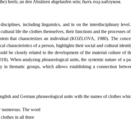
 (the) heels; an den Absätzen abgelaufen sein; быть под каблуком.
disciplines, including linguistics, and in on the interdisciplinary le
cultural life the clothes themselves, their functions and the processes o
c system that characterizes an individual (KOZLOVA, 1980). The concep
 characteristics of a person, highlights their social and cultural identit
ld be closely related to the development of the material culture of the 
018). When analyzing phraseological units, the systemic nature of a pa
lary in thematic groups, which allows establishing a connection be
 English and German phraseological units with the names of clothes whic
her numerous. The word
lothes in all three