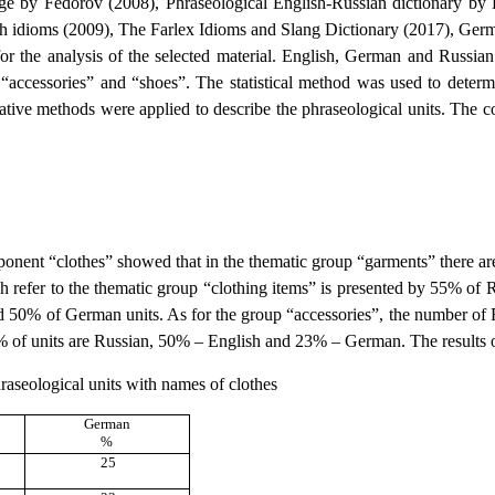
guage by Fedorov (2008), Phraseological English-Russian dictionary by
ish idioms (2009), The Farlex Idioms and Slang Dictionary (2017), Ger
 for the analysis of the selected material. English, German and Russia
, “accessories” and “shoes”. The statistical method was used to deter
tive methods were applied to describe the phraseological units. The c
omponent “clothes” showed that in the thematic group “garments” there
ich refer to the thematic group “clothing items” is presented by 55% 
d 50% of German units. As for the group “accessories”, the number of 
of units are Russian, 50% – English and 23% – German. The results of t
raseological units with names of clothes
German
%
25