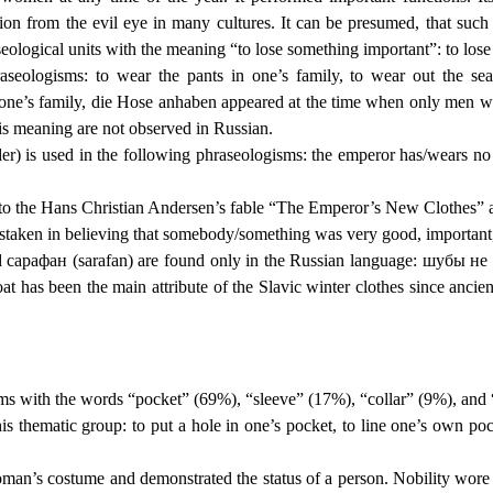
n from the evil eye in many cultures. It can be presumed, that such sig
eological units with the meaning “to lose something important”: to lose 
seologisms: to wear the pants in one’s family, to wear out the s
ne’s family, die Hose anhaben appeared at the time when only men wor
is meaning are not observed in Russian.
r) is used in the following phraseologisms: the emperor has/wears no
 to the Hans Christian Andersen’s fable “The Emperor’s New Clothes” an
mistaken in believing that somebody/something was very good, i
and сарафан (sarafan) are found only in the Russian language: шубы
at has been the main attribute of the Slavic winter clothes since ancient
sms with the words “pocket” (69%), “sleeve” (17%), “collar” (9%), and
is thematic group: to put a hole in one’s pocket, to line one’s own p
oman’s costume and demonstrated the status of a person. Nobility wore 