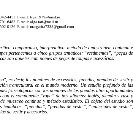
-5842-4453. E-mail:
liya.1979@mail.ru
-6701-6483. E-mail:
olga.tari@mail.ru
-0502-0126. E-mail:
margarita7338@gmail.com
critivo, comparativo, interpretativo, método de amostragem contínua e
oupas pertencentes a cinco grupos temáticos: “vestimentas”, “peças de
icas são aqueles com nomes de peças de roupas e acessórios.
a", es decir, los nombres de accesorios, prendas, prendas de vestir y
icación transcultural en el mundo moderno. Un estudio profundo de las
dades fraseológicas con los nombres de las prendas abre oportunidades
as con el componente “ropa” de tres idiomas: inglés, alemán y ruso y
o de muestreo continuo y método estadístico. El objeto del estudio son
os temáticos: “prendas”, “prendas de vestir”, “materiales de vestir”,
as de vestir y accesorios.