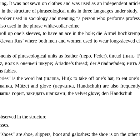
thing. It was not sewn on clothes and was used as an independent article
d in the structure of phraseological units in three languages under study.
r worker used in sociology and meaning “a person who performs profess
lso used in the phrase white-collar crime.
roll up one’s sleeves, to have an ace in the hole; die Ärmel hochkrem
in Kievan Rus’ where both men and women used to wear long-sleeved clo
ents of phraseological units as feather (перо, Feder), thread (нить, F
 волк в овечьей шкуре; Аriadne’s thread; der Ariadnefaden; нить Ари
as fables.
ries” is the word hat (шляпа, Hut): to take off one’s hat, to eat on
, Mütze) and glove (перчатка, Handschuh) are also frequently used
 шапка горит, закидать шапками; the velvet glove; den Handschuh
served in the structure
asses.
hoes” are shoe, slippers, boot and galoshes: the shoe is on the other 