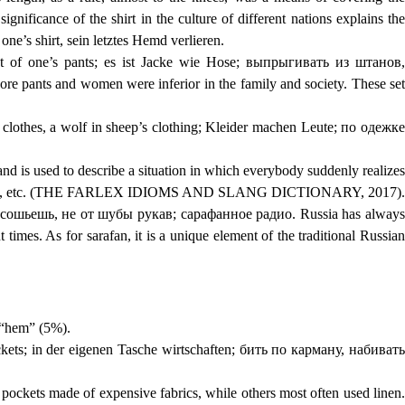
nificance of the shirt in the culture of different nations explains the
one’s shirt, sein letztes Hemd verlieren.
eat of one’s pants; es ist Jacke wie Hose; выпрыгивать из штанов,
e pants and women were inferior in the family and society. These set
 clothes, a wolf in sheep’s clothing; Kleider machen Leute; по одежке
d is used to describe a situation in which everybody suddenly realizes
mportant, etc. (THE FARLEX IDIOMS AND SLANG DICTIONARY, 2017).
 не сошьешь, не от шубы рукав; сарафанное радио. Russia has always
 times. As for sarafan, it is a unique element of the traditional Russian
 “hem” (5%).
ockets; in der eigenen Tasche wirtschaften; бить по карману, набивать
pockets made of expensive fabrics, while others most often used linen.