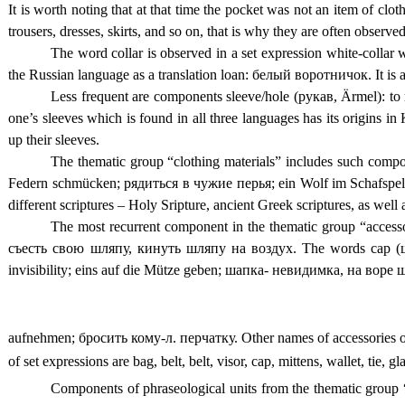
It is worth noting that at that time the pocket was not an item of clo
trousers, dresses, skirts, and so on, that is why they are often observe
The word collar is observed in a set expression white-colla
the Russian language as a translation loan: белый воротничок. It is a
Less frequent are components sleeve/hole (рукав, Ärmel): to 
one’s sleeves which is found in all three languages has its origins 
up their sleeves.
The thematic group “clothing materials” includes such compon
Federn schmücken; рядиться в чужие перья; ein Wolf im Schafspelz,
different scriptures – Holy Sripture, ancient Greek scriptures, as well 
The most recurrent component in the thematic group “accesso
съесть свою шляпу, кинуть шляпу на воздух. The words cap (шапка
invisibility; eins auf die Mütze geben; шапка- невидимка, на воре
aufnehmen; бросить кому-л. перчатку. Other names of accessories ob
of set expressions are bag, belt, belt, visor, cap, mittens, wallet, tie, gl
Components of phraseological units from the thematic group “s