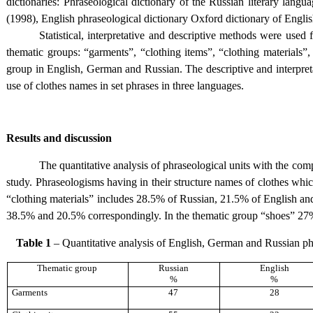
dictionaries: Phraseological dictionary of the Russian literary lan
(1998), English phraseological dictionary Oxford dictionary of Engl
Statistical, interpretative and descriptive methods were used
thematic groups: “garments”, “clothing items”, “clothing materials”
group in English, German and Russian. The descriptive and interpreta
use of clothes names in set phrases in three languages.
Results and discussion
The quantitative analysis of phraseological units with the c
study. Phraseologisms having in their structure names of clothes wh
“clothing materials” includes 28.5% of Russian, 21.5% of English an
38.5% and 20.5% correspondingly. In the thematic group “shoes” 27% 
Table 1
– Quantitative analysis of English, German and Russian ph
Thematic group
Russian
English
%
%
Garments
47
28