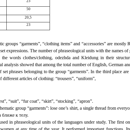
23
50
20,5
23
tic groups “garments”, “clothing items” and “accessories” are mostly R
 set expressions. The number of phraseological units with the names of
 the words clothes/clothing, odezhda and Kleidung in their struct
al analysis showed that among the total number of English, German and 
et phrases belonging to the group “garments”. In the third place ar
 different articles of clothing: “trousers”, “uniform”,
t”, “suit”, “fur coat”, “skirt”, “stocking”, “apron”.
ematic group “garments”: lose one’s shirt, a single thread from everyon
а ближе к телу.
used in phraseological units of the languages under study. The first o
omen at any time of the year. It performed important functions. Its