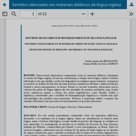
Sentidos silenciados em materiais didáticos de língua inglesa