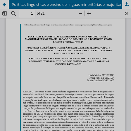
Políticas linguísticas e ensino de línguas minoritárias e majoritárias no brasil: o caso do pomerano e do inglês como línguas estrangeiras