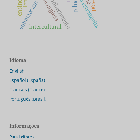
base de conhecimento
fle
pibid
enunciación
intercultural
Idioma
English
Español (España)
Français (France)
Português (Brasil)
Informações
Para Leitores