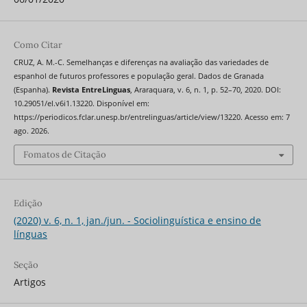
Como Citar
CRUZ, A. M.-C. Semelhanças e diferenças na avaliação das variedades de
espanhol de futuros professores e população geral. Dados de Granada
(Espanha).
Revista EntreLinguas
, Araraquara, v. 6, n. 1, p. 52–70, 2020. DOI:
10.29051/el.v6i1.13220. Disponível em:
https://periodicos.fclar.unesp.br/entrelinguas/article/view/13220. Acesso em: 7
ago. 2026.
Fomatos de Citação
Edição
(2020) v. 6, n. 1, jan./jun. - Sociolinguística e ensino de
línguas
Seção
Artigos