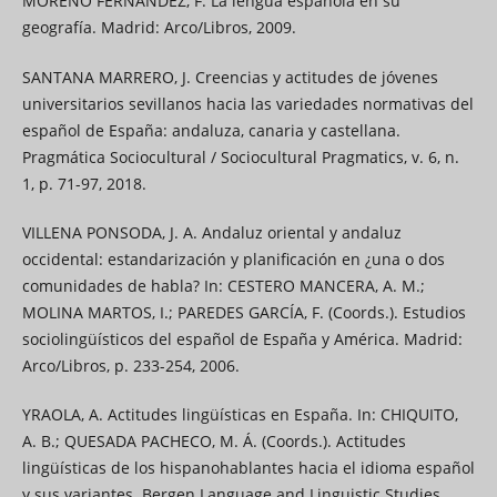
MORENO FERNÁNDEZ, F. La lengua española en su
geografía. Madrid: Arco/Libros, 2009.
SANTANA MARRERO, J. Creencias y actitudes de jóvenes
universitarios sevillanos hacia las variedades normativas del
español de España: andaluza, canaria y castellana.
Pragmática Sociocultural / Sociocultural Pragmatics, v. 6, n.
1, p. 71-97, 2018.
VILLENA PONSODA, J. A. Andaluz oriental y andaluz
occidental: estandarización y planificación en ¿una o dos
comunidades de habla? In: CESTERO MANCERA, A. M.;
MOLINA MARTOS, I.; PAREDES GARCÍA, F. (Coords.). Estudios
sociolingüísticos del español de España y América. Madrid:
Arco/Libros, p. 233-254, 2006.
YRAOLA, A. Actitudes lingüísticas en España. In: CHIQUITO,
A. B.; QUESADA PACHECO, M. Á. (Coords.). Actitudes
lingüísticas de los hispanohablantes hacia el idioma español
y sus variantes. Bergen Language and Linguistic Studies