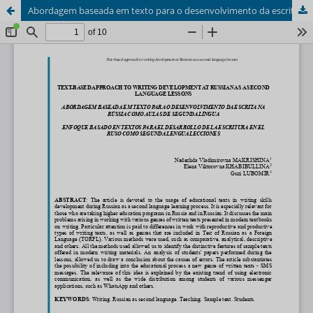
Abordagem baseada em texto para o desenvolvimento da escrita na Rússia como aulas de segunda língua