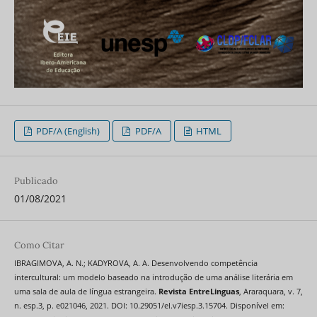
PDF/A (English)
PDF/A
HTML
Publicado
01/08/2021
Como Citar
IBRAGIMOVA, A. N.; KADYROVA, A. A. Desenvolvendo competência
intercultural: um modelo baseado na introdução de uma análise literária em
uma sala de aula de língua estrangeira.
Revista EntreLinguas
, Araraquara, v. 7,
n. esp.3, p. e021046, 2021. DOI: 10.29051/el.v7iesp.3.15704. Disponível em: