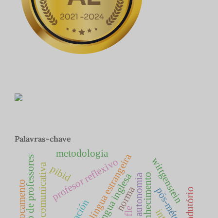
Palavras-chave
metodologia
ensino de língua estrangeira
formação de professores
profesor reflexivo
wittgenstein
abordagem comunicativa
pibid
ensino de língua inglesa
base de conhecimento
autonomia
deslocamento
norma
pós-método
ato tradutório
fle