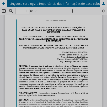
Lingvoculturology: a importância das informações de base cultural no estudo da semântica das unidades de linguagem