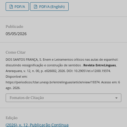
PDF/A
PDF/A (English)
Publicado
05/05/2026
Como Citar
DOS SANTOS FRANÇA, S. Enem e Letramentos críticos nas aulas de espanhol:
discutindo ressignificação e construção de sentidos .
Revista EntreLinguas
,
Araraquara, v. 12, n. 00, p. e026002, 2026. DOI: 10.29051/el.v12i00.19374.
Disponível em:
https://periodicos.fclar.unesp.br/entrelinguas/article/view/19374. Acesso em: 6
ago. 2026.
Fomatos de Citação
Edição
(2026), v. 12, Publicação Contínua