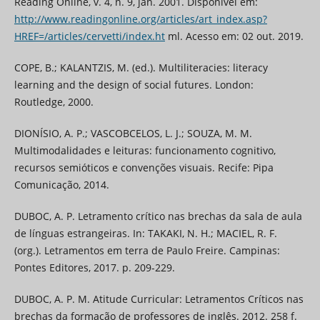
Reading Online, v. 4, n. 9, jan. 2001. Disponível em:
http://www.readingonline.org/articles/art_index.asp?
HREF=/articles/cervetti/index.ht
ml. Acesso em: 02 out. 2019.
COPE, B.; KALANTZIS, M. (ed.). Multiliteracies: literacy
learning and the design of social futures. London:
Routledge, 2000.
DIONÍSIO, A. P.; VASCOBCELOS, L. J.; SOUZA, M. M.
Multimodalidades e leituras: funcionamento cognitivo,
recursos semióticos e convenções visuais. Recife: Pipa
Comunicação, 2014.
DUBOC, A. P. Letramento crítico nas brechas da sala de aula
de línguas estrangeiras. In: TAKAKI, N. H.; MACIEL, R. F.
(org.). Letramentos em terra de Paulo Freire. Campinas:
Pontes Editores, 2017. p. 209-229.
DUBOC, A. P. M. Atitude Curricular: Letramentos Críticos nas
brechas da formação de professores de inglês. 2012. 258 f.