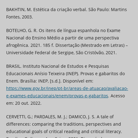
BAKHTIN, M. Estética da criação verbal. São Paulo: Martins
Fontes, 2003.
BOTELHO, G. R. Os itens de língua espanhola no Exame
Nacional do Ensino Médio a partir de uma perspectiva
afrogênica. 2021. 185 f. Dissertação (Mestrado em Letras) –
Universidade Federal de Sergipe, São Cristóvão, 2021.
BRASIL. Instituto Nacional de Estudos e Pesquisas
Educacionais Anísio Teixeira (INEP). Provas e gabaritos do
Enem. Brasília: INEP, [s.d.]. Disponível em:
https://www.gov.br/inep/pt-br/areas-de-atuacao/avaliacao-
e-exames-educacionais/enem/provas-e-gabaritos
. Acesso
em: 20 out. 2022.
CERVETTI, G.; PARDALES, M. J.; DAMICO, J. S. A tale of
differences: comparing the traditions, perspectives and
educational goals of critical reading and critical literacy.