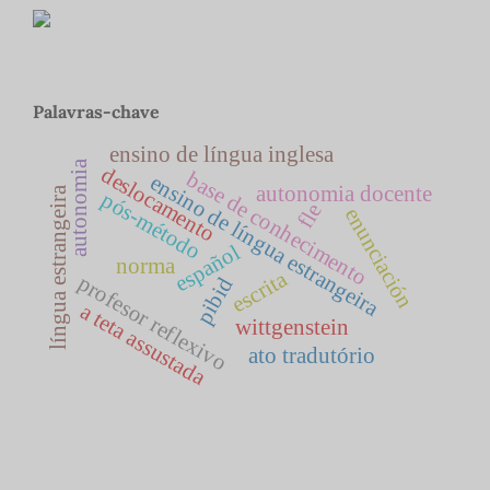
Palavras-chave
ensino de língua inglesa
autonomia
deslocamento
base de conhecimento
ensino de língua estrangeira
autonomia docente
língua estrangeira
pós-método
fle
enunciación
español
norma
escrita
profesor reflexivo
pibid
a teta assustada
wittgenstein
ato tradutório