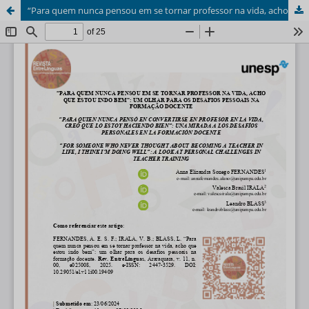
“Para quem nunca pensou em se tornar professor na vida, acho que estou indo bem”