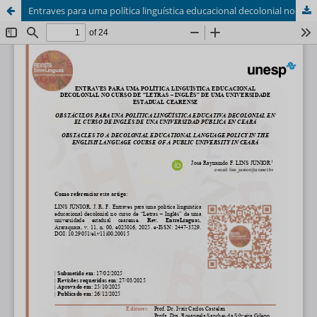
Entraves para uma política linguística educacional decolonial no curso de “Letras – Inglês” de uma universidade estadual cearense