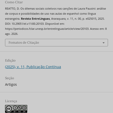
Como Citar
REATTO, D. Os dilemas sociais coletivos nas canções de Laura Pausini: análise
de corpus e possibilidades de uso nas aulas de espanhol como língua
estrangeira.
Revista EntreLinguas
, Araraquara, v. 11, n. 00, p. e025015, 2025.
DOI: 10.29051/el.v11i00.20103. Disponível em:
https://periodicos.fclar.unesp.br/entrelinguas/article/view/20103. Acesso em: 8
ago. 2026.
Fomatos de Citação
Edição
(2025), v. 11, Publicação Contínua
Seção
Artigos
Licença