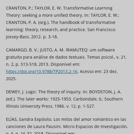
CRANTON, P.; TAYLOR, E. W. Transformative Learning
Theory: seeking a more unified theory. In: TAYLOR, E. W.;
CRANTON, P. A. (org.). The handbook of transformative
learning: theory, research, and practice. San Francisco:
Jossey-Bass, 2012. p. 3-18.
CAMARGO, B. V.; JUSTO, A. M. IRAMUTEQ: um software
gratuito para análise de dados textuais. Temas psicol., v. 21,
n. 2, p. 513-518, 2013. Disponível em:
https://doi.org/10.9788/TP2013.2-16
. Acesso em: 23 dez.
2025.
DEWEY, J. Logic: The theory of inquiry. In: BOYDSTON, J. A.
(ed.). The later works: 1925-1953. Carbondale, IL: Southern
Illinois University Press, 1986. v. 12, p. 1-527.
ELÍAS, Sandra Expósito. Los mitos del amor romántico en las
canciones de Laura Pausini. Micro Espacios de Investigación,
n. 6, p. 16-32, 2018. Disponível em: