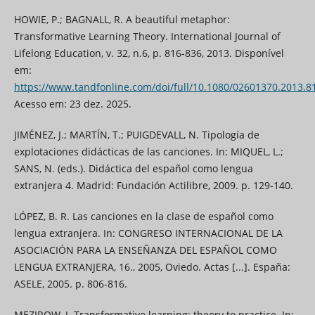
HOWIE, P.; BAGNALL, R. A beautiful metaphor:
Transformative Learning Theory. International Journal of
Lifelong Education, v. 32, n.6, p. 816-836, 2013. Disponível
em:
https://www.tandfonline.com/doi/full/10.1080/02601370.2013.8
Acesso em: 23 dez. 2025.
JIMÉNEZ, J.; MARTÍN, T.; PUIGDEVALL, N. Tipología de
explotaciones didácticas de las canciones. In: MIQUEL, L.;
SANS, N. (eds.). Didáctica del español como lengua
extranjera 4. Madrid: Fundación Actilibre, 2009. p. 129-140.
LÓPEZ, B. R. Las canciones en la clase de español como
lengua extranjera. In: CONGRESO INTERNACIONAL DE LA
ASOCIACIÓN PARA LA ENSEÑANZA DEL ESPAÑOL COMO
LENGUA EXTRANJERA, 16., 2005, Oviedo. Actas [...]. España:
ASELE, 2005. p. 806-816.
MEZIROW, J. Transformative learning: theory to practice. In: