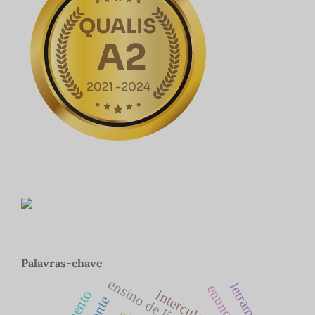
Palavras-chave
letramento
intercultural