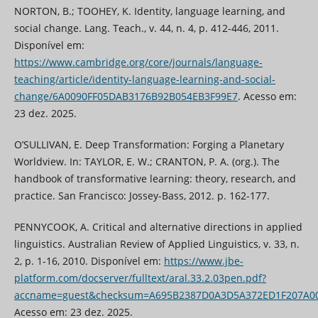
NORTON, B.; TOOHEY, K. Identity, language learning, and
social change. Lang. Teach., v. 44, n. 4, p. 412-446, 2011.
Disponível em:
https://www.cambridge.org/core/journals/language-
teaching/article/identity-language-learning-and-social-
change/6A0090FF05DAB3176B92B054EB3F99E7
. Acesso em:
23 dez. 2025.
O’SULLIVAN, E. Deep Transformation: Forging a Planetary
Worldview. In: TAYLOR, E. W.; CRANTON, P. A. (org.). The
handbook of transformative learning: theory, research, and
practice. San Francisco: Jossey-Bass, 2012. p. 162-177.
PENNYCOOK, A. Critical and alternative directions in applied
linguistics. Australian Review of Applied Linguistics, v. 33, n.
2, p. 1-16, 2010. Disponível em:
https://www.jbe-
platform.com/docserver/fulltext/aral.33.2.03pen.pdf?
accname=guest&checksum=A695B2387D0A3D5A372ED1F207A00
Acesso em: 23 dez. 2025.