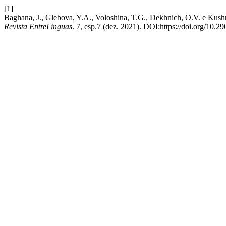
[1]
Baghana, J., Glebova, Y.A., Voloshina, T.G., Dekhnich, O.V. e Kushn
Revista EntreLinguas
. 7, esp.7 (dez. 2021). DOI:https://doi.org/10.2