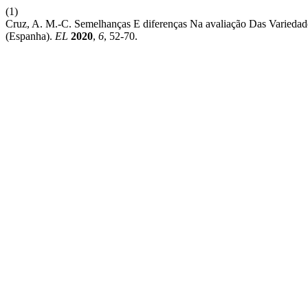
(1)
Cruz, A. M.-C. Semelhanças E diferenças Na avaliação Das Varieda
(Espanha).
EL
2020
,
6
, 52-70.