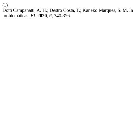
(1)
Dotti Campanatti, A. H.; Destro Costa, T.; Kaneko-Marques, S. M. I
problemáticas.
EL
2020
,
6
, 340-356.