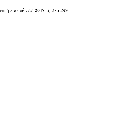
em ‘para quê’.
EL
2017
,
3
, 276-299.